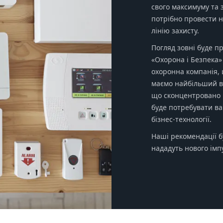
свого максимуму та
потрібно провести н
лінію захисту.
Погляд зовні буде 
«Охорона і Безпека» 
охоронна компанія,
маємо найбільший в 
що сконцентровано в
буде потребувати в
бізнес-технології.
Наші рекомендації 
нададуть нового імп