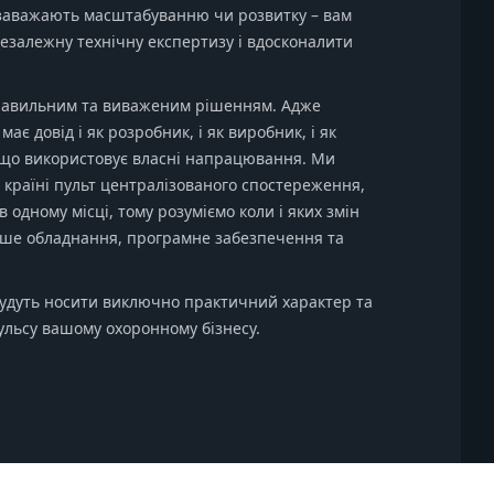
 заважають масштабуванню чи розвитку – вам
езалежну технічну експертизу і вдосконалити
правильним та виваженим рішенням. Адже
має довід і як розробник, і як виробник, і як
 що використовує власні напрацювання. Ми
країні пульт централізованого спостереження,
 одному місці, тому розуміємо коли і яких змін
аше обладнання, програмне забезпечення та
будуть носити виключно практичний характер та
ульсу вашому охоронному бізнесу.