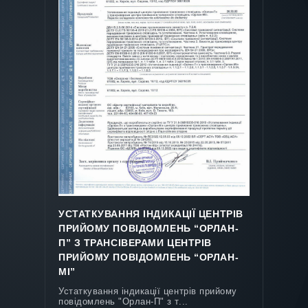
ЛУНЬ 9P
"Лунь-9P". Сертифікат відповідності
УСТАТКУВАННЯ ІНДИКАЦІЇ ЦЕНТРІВ
пожежний (Республіка Молдова...
ПРИЙОМУ ПОВІДОМЛЕНЬ “ОРЛАН-
П” З ТРАНСІВЕРАМИ ЦЕНТРІВ
ПРИЙОМУ ПОВІДОМЛЕНЬ “ОРЛАН-
МІ”
Устаткування індикації центрів прийому
повідомлень "Орлан-П" з т...