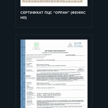
СЕРТИФІКАТ ПЦС “ОРЛАН” (ФЕНІКС
HD)
СЕРТИФІКАТ(UA) НА СИСТЕМУ
УПРАВЛІННЯ ЯКІСТЮ №UA
17/819942388
Сертифікат(UA) на систему управління
якістю №UA 17/819942388...