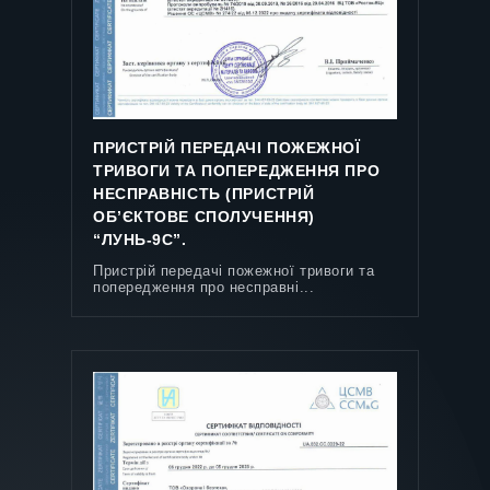
ПРИСТРІЙ ПЕРЕДАЧІ ПОЖЕЖНОЇ
ТРИВОГИ ТА ПОПЕРЕДЖЕННЯ ПРО
НЕСПРАВНІСТЬ (ПРИСТРІЙ
ОБ’ЄКТОВЕ СПОЛУЧЕННЯ)
СЕРТИФИКАТ ICR LUN-11
“ЛУНЬ-9С”.
Сертифікат ICR LUN-11 mod.5
Пристрій передачі пожежної тривоги та
попередження про несправні...