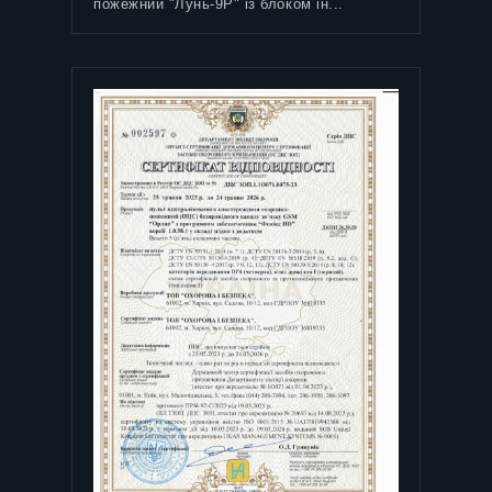
пожежний "Лунь-9P" із блоком ін...
Сертифікат(UA) на систему управління
якістю № UA 8O072/33675634....