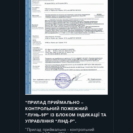
“ПРИЛАД ПРИЙМАЛЬНО –
КОНТРОЛЬНИЙ ПОЖЕЖНИЙ
“ЛУНЬ-9P” ІЗ БЛОКОМ ІНДИКАЦІЇ ТА
УПРАВЛІННЯ “ЛІНД-P”.
СЕРТИФІКАТ №UA
"Прилад приймально - контрольний
8O072/33675634.1-2021