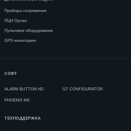
Постоянная
Приборы сопряжения
Напряжение питания
12 В
ПЦН Орлан
Пультовое оборудование
Потребляемый ток в
Не более 25
режиме ожидания
мА
GPS мониторинг
Максимальный
60 мА
потребляемый ток
СОФТ
(86Х142Х15)
Габариты
мм
ALARM BUTTON HD
GT CONFIGURATOR
PHOENIX MK
Не более 125
Масса
г
ТЕХПОДДЕРЖКА
Диапазон