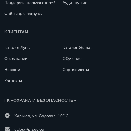
От минус 5
Поддержка пользователей
Аудит пульта
температур при
до +40 °С
эксплуатации
Файлы для загрузки
Гарантийный срок
КЛИЕНТАМ
12 месяцев
эксплуатации
Каталог Лунь
Каталог Granat
ПЛЮСЫ И МИНУСЫ ПРИБОРА
О компании
Обучение
УПРАВЛЕНИЯ И ИНДИКАЦИИ ЛИНД-29
Новости
Сертификаты
К преимуществам можно отнести:
Контакты
возможность автоматизации и управления различными
процессами, установка паролей, команд и т.д.;
комфортность эксплуатации, обеспечивающая яркий дисплей
ГК «ОХРАНА И БЕЗОПАСНОСТЬ»
монитора и удобная сенсорная клавиатура;
возможность приобрести Линд-29 у нас по конкурентным ценам.
Харьков, ул. Садовая, 10/12
К минусам можно отнести, по-видимому, необходимость внешнего
источника питания.
sales@p-sec.eu