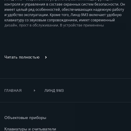
контроля и управления в составе охранных систем безопасности. Он
имеет целый ряд особенностей, обеспечивающих надежную работу
и удобство эксплуатации. Кроме того, Линд-9М3 включает удобную
клавиатуру со звуковым сопровождением, имеет современный
дизайн, прост в обслуживании. В устройстве применены
современные электронные компоненты и обеспечивают
непрерывную круглосуточную работу.
НАЗНАЧЕНИЕ ОХРАННОЙ КЛАВИАТУРЫ
ЛИНД-9М3
Читать полностью
Клавиатура Линд-9М3 предназначена для эффективного контроля и
управления устройствами, входящими в состав приборов охранных и
противопожарных систем безопасности, и выполняет следующие
основные функции:
ЛИНД 9М3
ГЛАВНАЯ
контроль, диагностика и управление устройствами системы
безопасности;
включение охранной сигнализации и снятие объекта с охраны;
контроль напряжения питания, состояния связи;
Объектовые приборы
сигнализация неисправностей.
Клавиатуры и считыватели