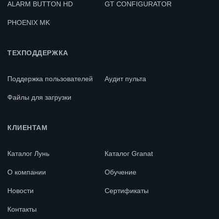
линий связи с
ALARM BUTTON HD
GT CONFIGURATOR
150 м
внешними
PHOENIX MK
устройствами
ТЕХПОДДЕРЖКА
Постоянная
Напряжение питания
12 В
Поддержка пользователей
Аудит пульта
Потребляемый ток: в
Не более 50
Файлы для загрузки
очередном режиме
мА
КЛИЕНТАМ
Максимальный
150 мА
потребляемый ток
Каталог Лунь
Каталог Granat
О компании
Обучение
19,5Х87х158
Габариты, размеры
мм
Новости
Сертификаты
Контакты
Ориентировочная