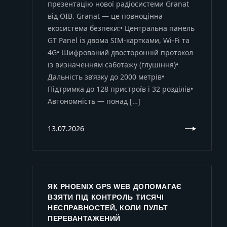
презентацію нової радіосистеми Granat
від OIB. Granat — це повноцінна
екосистема безпеки:• Центральна панель
GT Panel із двома SIM-картками, Wi-Fi та
4G• Шифрований двосторонній протокол
із визначенням саботажу (глушіння)•
Дальність зв’язку до 2000 метрів•
Підтримка до 128 пристроїв і 32 розділів•
Автономність — понад […]
13.07.2026
ЯК PHOENIX GPS WEB ДОПОМАГАЄ
ВЗЯТИ ПІД КОНТРОЛЬ ТИСЯЧІ
НЕСПРАВНОСТЕЙ, КОЛИ ПУЛЬТ
ПЕРЕВАНТАЖЕНИЙ