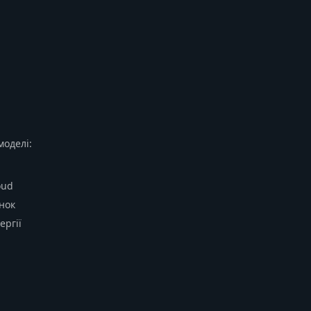
моделі:
oud
нок
ергії