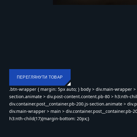
ПЕРЕГЛЯНУТИ ТОВАР
.btn-wrapper { margin: 5px auto; } body > div.main-wrapper > 
section.animate > div.post-content.content.pb-80 > h3:nth-chi
div.container.post__container.pb-200.js-section.animate > div.
div.main-wrapper > main > div.container.post__container.pb-20
h3:nth-child(17){margin-bottom: 20px;}