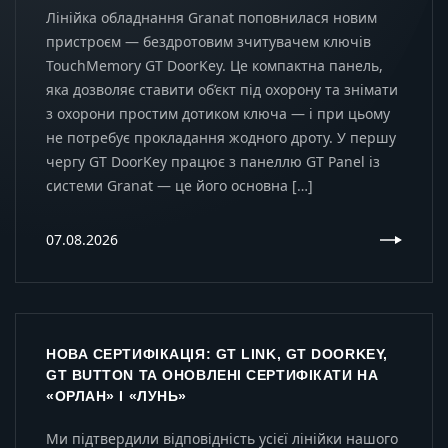
Лінійка обладнання Granat поповнилася новим
пристроєм — бездротовим зчитувачем ключів
TouchMemory GT DoorKey. Це компактна панель,
яка дозволяє ставити об’єкт під охорону та знімати
з охорони простим дотиком ключа — і при цьому
не потребує прокладання жодного дроту. У першу
чергу GT DoorKey працює з панеллю GT Panel із
системи Granat — це його основна […]
07.08.2026
НОВА СЕРТИФІКАЦІЯ: GT LINK, GT DOORKEY,
GT BUTTON ТА ОНОВЛЕНІ СЕРТИФІКАТИ НА
«ОРЛАН» І «ЛУНЬ»
Ми підтвердили відповідність усієї лінійки нашого