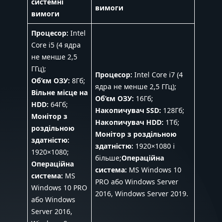
системні
вимоги
вимоги
Процесор:
Intel
Core i5 (4 ядра
не менше 2,5
ГГц);
Процесор:
Intel Core i7 (4
Об’єм ОЗУ:
8Гб;
ядра не менше 2,5 ГГц);
Вільне місце на
Об’єм ОЗУ:
16Гб;
HDD:
64Гб;
Накопичувач SSD:
128Гб;
Монітор з
Накопичувач HDD:
1Тб;
роздільною
Монітор з роздільною
здатністю:
здатністю:
1920×1080 і
1920×1080;
більше;
Операційна
Операційна
система:
MS Windows 10
система:
MS
PRO або Windows Server
Windows 10 PRO
2016, Windows Server 2019.
або Windows
Server 2016,