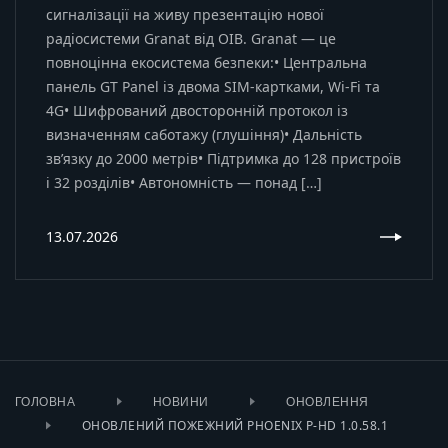
сигналізації на живу презентацію нової
радіосистеми Granat від OIB. Granat — це
повноцінна екосистема безпеки:• Центральна
панель GT Panel із двома SIM-картками, Wi-Fi та
4G• Шифрований двосторонній протокол із
визначенням саботажу (глушіння)• Дальність
зв’язку до 2000 метрів• Підтримка до 128 пристроїв
і 32 розділів• Автономність — понад […]
13.07.2026
ГОЛОВНА
НОВИНИ
ОНОВЛЕННЯ
ОНОВЛЕНИЙ ПОЖЕЖНИЙ PHOENIX P-HD 1.0.58.1