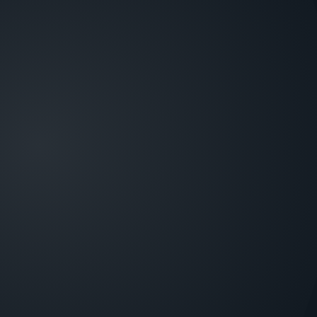
КЛІЄНТАМ
Каталог Лунь
Каталог Granat
Про компанію
Навчання
Новини
Сертифікати
Контакти
ГК “ОХОРОНА І БЕЗПЕКА”
Харків, вул. Садова, 10/12
sales@p-sec.eu
+38 057 715 14 09 - Офіс
+38 057 715 14 10 - Техпідтримка ПЦС