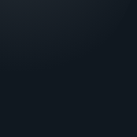
8:00 - 17:00, Понеділок - П’ятниця
Техпідтримка ПЦС - цілодобово
ПІДПИШІТЬСЯ НА НОВИНИ
Дізнавайтесь про спеціальні пропозиції та новини
першим!
Введіть ваш email
ПІДПИСАТИСЬ
МИ В СОЦІАЛЬНИХ
МЕРЕЖАХ