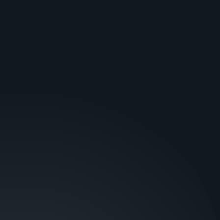
Пультове обладнання
GPS моніторинг
СОФТ
ALARM BUTTON HD
GT CONFIGURATOR
PHOENIX MK
ТЕХПІДТРИМКА
Підтримка користувачів
Аудит пульта
Файли для завантаження