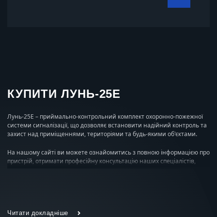
КУПИТИ ЛУНЬ-25Е
Лунь-25Е – приймально-контрольний комплект охоронно-пожежної
системи сигналізації, що дозволяє встановити надійний контроль та
захист над приміщеннями, територіями та будь-якими об'єктами.
На нашому сайті ви можете ознайомитись з повною інформацією про
пристрій, отримати професійну консультацію наших спеціалістів,
замовити та купити радіокомплект на вигідних умовах,
забезпечивши тим самим високий рівень безпеки.
ОСНОВНІ ПЕРЕВАГИ ЛУНЬ-25Е
Читати докладніше