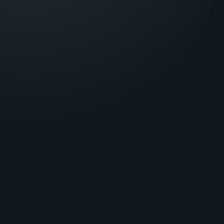
безкоштовного усунення дефектів устаткування.
Якщо гарантійний період закінчується раніше, ніж через місяць
після ремонту обладнання, на нього поширюється додаткова
ALARM BUTTON HD
GT CONFIGURATOR
гарантія на 30 днів.
PHOENIX MK
ТЕХПІДТРИМКА
Підтримка користувачів
Аудит пульта
Файли для завантаження
КЛІЄНТАМ
Каталог Лунь
Каталог Granat
Про компанію
Навчання
Новини
Сертифікати