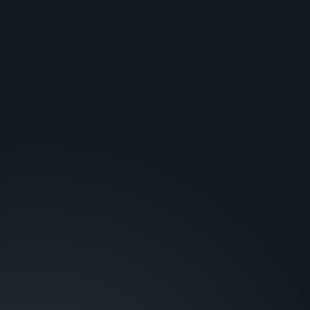
ЛУНЬ 27С
ГОЛОВНА
Об’єктові прилади