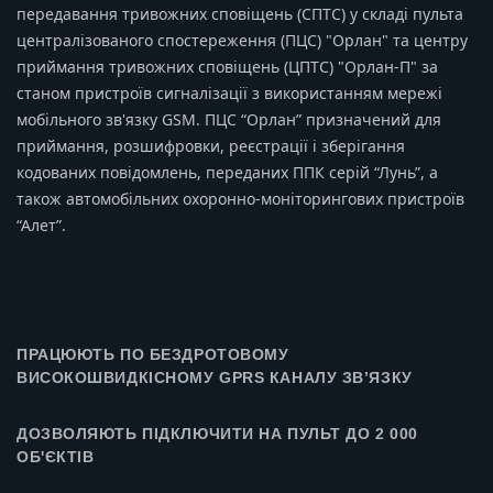
передавання тривожних сповіщень (СПТС) у складі пульта
централізованого спостереження (ПЦС) "Орлан" та центру
приймання тривожних сповіщень (ЦПТС) "Орлан-П" за
станом пристроїв сигналізації з використанням мережі
мобільного зв'язку GSM. ПЦС “Орлан” призначений для
приймання, розшифровки, реєстрації і зберігання
кодованих повідомлень, переданих ППК серій “Лунь”, а
також автомобільних охоронно-моніторингових пристроїв
“Алет”.
ПРАЦЮЮТЬ ПО БЕЗДРОТОВОМУ
ВИСОКОШВИДКІСНОМУ GPRS КАНАЛУ ЗВ’ЯЗКУ
ДОЗВОЛЯЮТЬ ПІДКЛЮЧИТИ НА ПУЛЬТ ДО 2 000
ОБ'ЄКТІВ