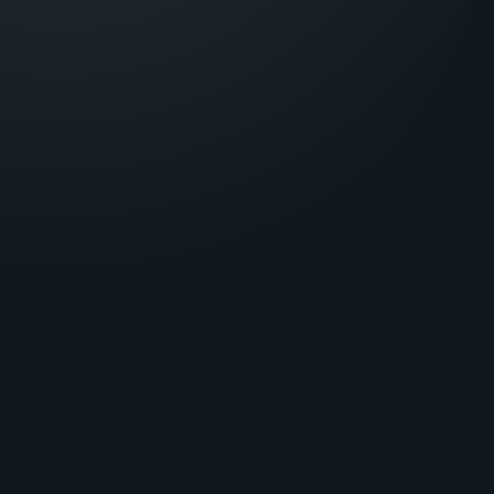
8:00 - 17:00, Понеділок - П’ятниця
Техпідтримка ПЦС - цілодобово
ПІДПИШІТЬСЯ НА НОВИНИ
Дізнавайтесь про спеціальні пропозиції та новини
першим!
Введіть ваш email
ПІДПИСАТИСЬ
МИ В СОЦІАЛЬНИХ
МЕРЕЖАХ