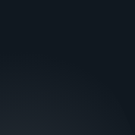
Пультове обладнання
GPS моніторинг
СОФТ
ALARM BUTTON HD
GT CONFIGURATOR
PHOENIX MK
ТЕХПІДТРИМКА
Підтримка користувачів
Аудит пульта
Файли для завантаження