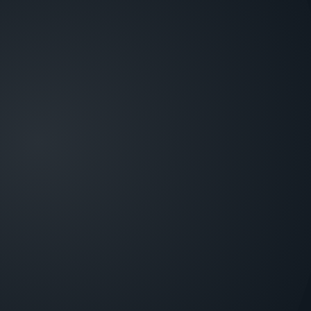
КЛІЄНТАМ
Каталог Лунь
Каталог Granat
Про компанію
Навчання
Новини
Сертифікати
Контакти
ГК “ОХОРОНА І БЕЗПЕКА”
Харків, вул. Садова, 10/12
sales@p-sec.eu
+38 057 715 14 09 - Офіс
+38 057 715 14 10 - Техпідтримка ПЦС